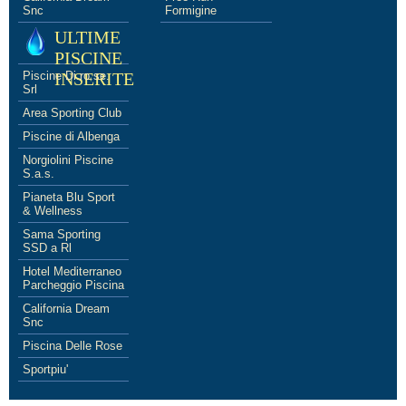
Snc
Formigine
ULTIME
PISCINE
Piscine Di.ro.se.
INSERITE
Srl
Area Sporting Club
Piscine di Albenga
Norgiolini Piscine
S.a.s.
Pianeta Blu Sport
& Wellness
Sama Sporting
SSD a Rl
Hotel Mediterraneo
Parcheggio Piscina
California Dream
Snc
Piscina Delle Rose
Sportpiu'