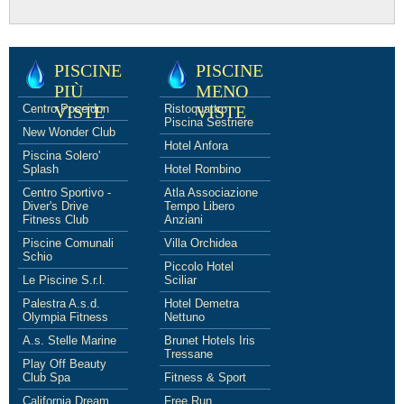
PISCINE
PISCINE
PIÙ
MENO
Centro Poseidon
VISTE
Ristoquattro
VISTE
Piscina Sestriere
New Wonder Club
Hotel Anfora
Piscina Solero'
Splash
Hotel Rombino
Centro Sportivo -
Atla Associazione
Diver's Drive
Tempo Libero
Fitness Club
Anziani
Piscine Comunali
Villa Orchidea
Schio
Piccolo Hotel
Le Piscine S.r.l.
Sciliar
Palestra A.s.d.
Hotel Demetra
Olympia Fitness
Nettuno
A.s. Stelle Marine
Brunet Hotels Iris
Tressane
Play Off Beauty
Club Spa
Fitness & Sport
California Dream
Free Run