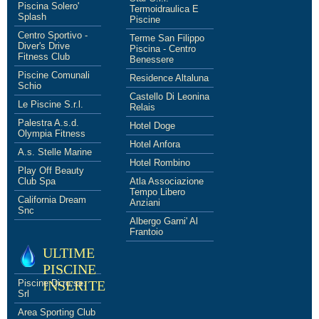
Piscina Solero'
Termoidraulica E
Splash
Piscine
Centro Sportivo -
Terme San Filippo
Diver's Drive
Piscina - Centro
Fitness Club
Benessere
Piscine Comunali
Residence Altaluna
Schio
Castello Di Leonina
Le Piscine S.r.l.
Relais
Palestra A.s.d.
Hotel Doge
Olympia Fitness
Hotel Anfora
A.s. Stelle Marine
Hotel Rombino
Play Off Beauty
Club Spa
Atla Associazione
Tempo Libero
California Dream
Anziani
Snc
Albergo Garni' Al
Frantoio
ULTIME
PISCINE
Piscine Di.ro.se.
INSERITE
Srl
Area Sporting Club