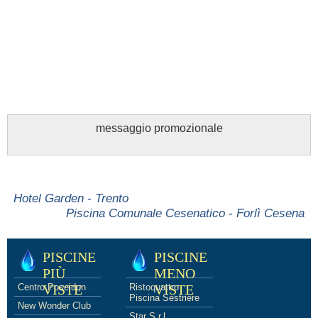
messaggio promozionale
Hotel Garden - Trento
Piscina Comunale Cesenatico - Forlì Cesena
PISCINE
PISCINE
PIÙ
MENO
Centro Poseidon
VISTE
Ristoquattro
VISTE
Piscina Sestriere
New Wonder Club
Star S.r.l.