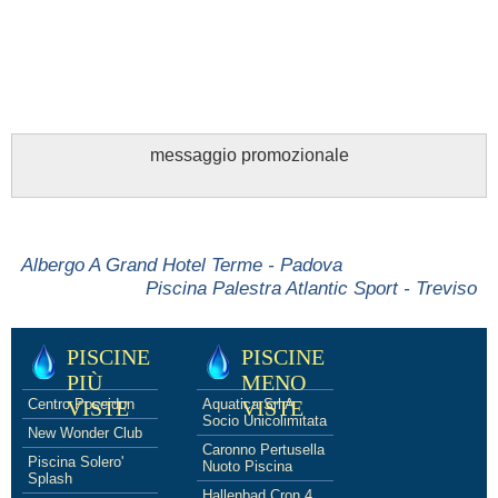
messaggio promozionale
Albergo A Grand Hotel Terme - Padova
Piscina Palestra Atlantic Sport - Treviso
PISCINE
PISCINE
PIÙ
MENO
Centro Poseidon
VISTE
Aquatica Srl A
VISTE
Socio Unicolimitata
New Wonder Club
Caronno Pertusella
Piscina Solero'
Nuoto Piscina
Splash
Hallenbad Cron 4