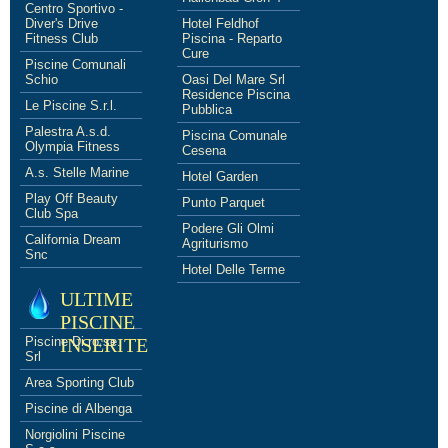
Centro Sportivo -
Diver's Drive
Hotel Feldhof
Fitness Club
Piscina - Reparto
Cure
Piscine Comunali
Schio
Oasi Del Mare Srl
Residence Piscina
Le Piscine S.r.l.
Pubblica
Palestra A.s.d.
Piscina Comunale
Olympia Fitness
Cesena
A.s. Stelle Marine
Hotel Garden
Play Off Beauty
Punto Parquet
Club Spa
Podere Gli Olmi
California Dream
Agriturismo
Snc
Hotel Delle Terme
ULTIME
PISCINE
Piscine Di.ro.se.
INSERITE
Srl
Area Sporting Club
Piscine di Albenga
Norgiolini Piscine