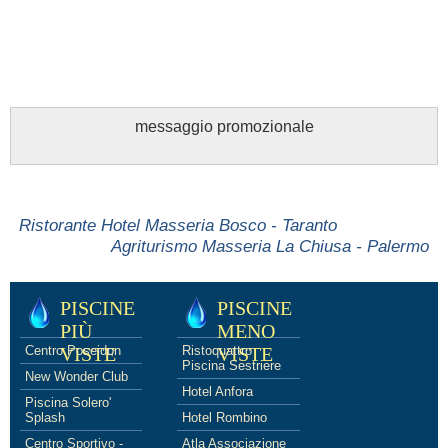
messaggio promozionale
Ristorante Hotel Masseria Bosco - Taranto
Agriturismo Masseria La Chiusa - Palermo
PISCINE
PISCINE
PIÙ
MENO
Centro Poseidon
VISTE
Ristoquattro
VISTE
Piscina Sestriere
New Wonder Club
Hotel Anfora
Piscina Solero'
Splash
Hotel Rombino
Centro Sportivo -
Atla Associazione