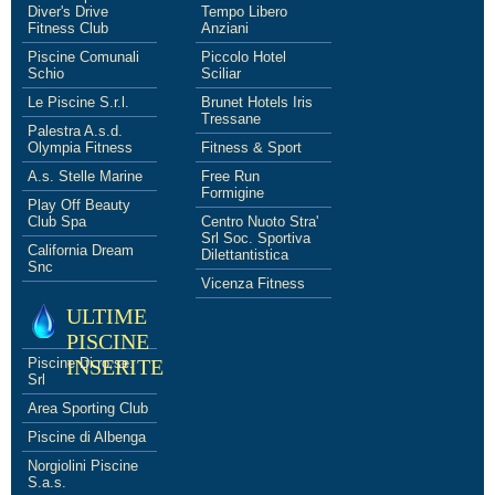
Diver's Drive
Tempo Libero
Fitness Club
Anziani
Piscine Comunali
Piccolo Hotel
Schio
Sciliar
Le Piscine S.r.l.
Brunet Hotels Iris
Tressane
Palestra A.s.d.
Olympia Fitness
Fitness & Sport
A.s. Stelle Marine
Free Run
Formigine
Play Off Beauty
Club Spa
Centro Nuoto Stra'
Srl Soc. Sportiva
California Dream
Dilettantistica
Snc
Vicenza Fitness
ULTIME
PISCINE
Piscine Di.ro.se.
INSERITE
Srl
Area Sporting Club
Piscine di Albenga
Norgiolini Piscine
S.a.s.