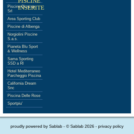
PISCINE
Piscine Di.ro.se.
INSERITE
Srl
Area Sporting Club
Piscine di Albenga
Norgiolini Piscine
S.a.s.
Pianeta Blu Sport
& Wellness
Sama Sporting
SSD a Rl
Hotel Mediterraneo
Parcheggio Piscina
California Dream
Snc
Piscina Delle Rose
Sportpiu'
proudly powered by
Sablab
- © Sablab 2026 -
privacy policy