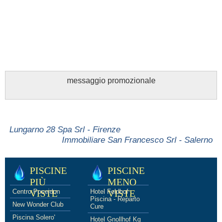
messaggio promozionale
Lungarno 28 Spa Srl - Firenze
Immobiliare San Francesco Srl - Salerno
PISCINE
PISCINE
PIÙ
MENO
Centro Poseidon
VISTE
Hotel Feldhof
VISTE
Piscina - Reparto
New Wonder Club
Cure
Piscina Solero'
Hotel Gnollhof Kg