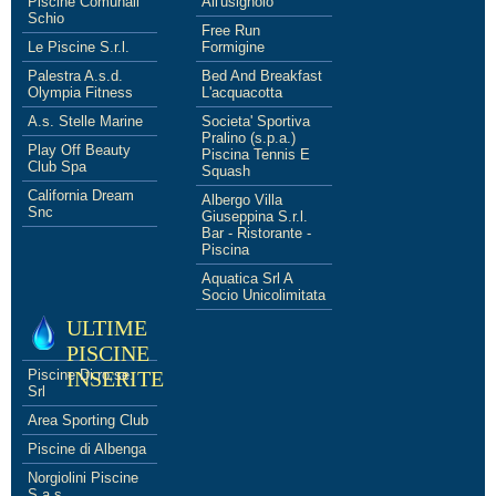
Piscine Comunali
All'usignolo
Schio
Free Run
Le Piscine S.r.l.
Formigine
Palestra A.s.d.
Bed And Breakfast
Olympia Fitness
L'acquacotta
A.s. Stelle Marine
Societa' Sportiva
Pralino (s.p.a.)
Play Off Beauty
Piscina Tennis E
Club Spa
Squash
California Dream
Albergo Villa
Snc
Giuseppina S.r.l.
Bar - Ristorante -
Piscina
Aquatica Srl A
Socio Unicolimitata
ULTIME
PISCINE
Piscine Di.ro.se.
INSERITE
Srl
Area Sporting Club
Piscine di Albenga
Norgiolini Piscine
S.a.s.