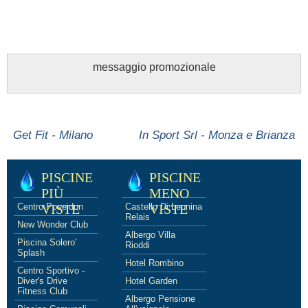
messaggio promozionale
Get Fit - Milano
In Sport Srl - Monza e Brianza
PISCINE
PISCINE
PIÙ
MENO
Centro Poseidon
VISTE
Castello Di Leonina
VISTE
Relais
New Wonder Club
Albergo Villa
Piscina Solero'
Rioddi
Splash
Hotel Rombino
Centro Sportivo -
Diver's Drive
Hotel Garden
Fitness Club
Albergo Pensione