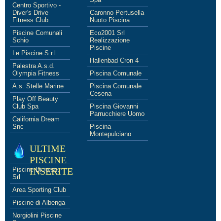
Centro Sportivo -
Diver's Drive
Caronno Pertusella
Fitness Club
Nuoto Piscina
Piscine Comunali
Eco2001 Srl
Schio
Realizzazione
Piscine
Le Piscine S.r.l.
Hallenbad Cron 4
Palestra A.s.d.
Olympia Fitness
Piscina Comunale
A.s. Stelle Marine
Piscina Comunale
Cesena
Play Off Beauty
Club Spa
Piscina Giovanni
Parrucchiere Uomo
California Dream
Snc
Piscina
Montepulciano
ULTIME
PISCINE
Piscine Di.ro.se.
INSERITE
Srl
Area Sporting Club
Piscine di Albenga
Norgiolini Piscine