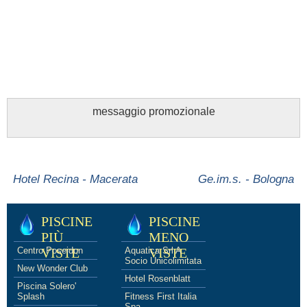
messaggio promozionale
Hotel Recina - Macerata
Ge.im.s. - Bologna
PISCINE
PISCINE
PIÙ
MENO
Centro Poseidon
VISTE
Aquatica Srl A
VISTE
Socio Unicolimitata
New Wonder Club
Hotel Rosenblatt
Piscina Solero'
Splash
Fitness First Italia
Spa