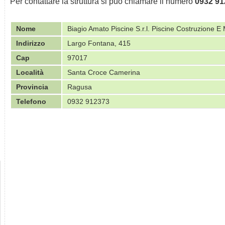
Per contattare la struttura si può chiamare il numero
0932 91
Nome
Biagio Amato Piscine S.r.l. Piscine Costruzione 
Indirizzo
Largo Fontana, 415
Cap
97017
Località
Santa Croce Camerina
Provincia
Ragusa
Telefono
0932 912373