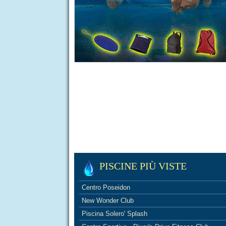
PISCINE PIÙ VISTE
Centro Poseidon
New Wonder Club
Piscina Solero' Splash