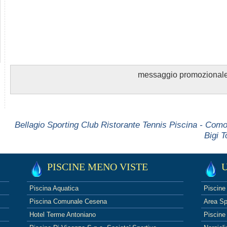
messaggio promozional
Bellagio Sporting Club Ristorante Tennis Piscina - Com
Bigi T
PISCINE MENO VISTE
U
Piscina Aquatica
Piscine 
Piscina Comunale Cesena
Area Sp
Hotel Terme Antoniano
Piscine