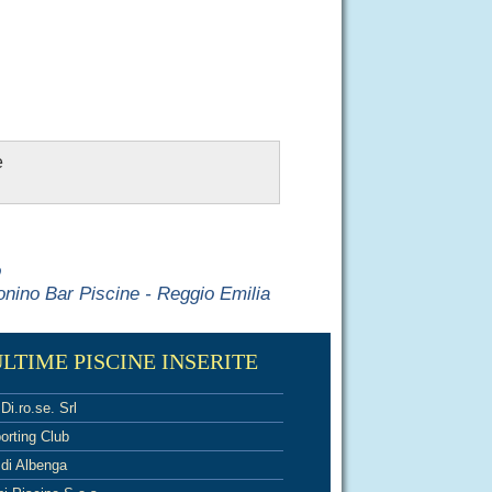
e
o
onino Bar Piscine - Reggio Emilia
LTIME PISCINE INSERITE
Di.ro.se. Srl
orting Club
 di Albenga