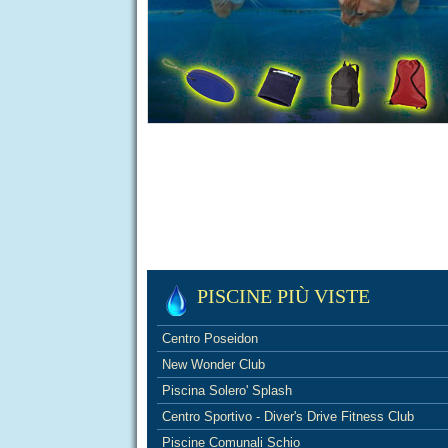
PISCINE PIÙ VISTE
Centro Poseidon
New Wonder Club
Piscina Solero' Splash
Centro Sportivo - Diver's Drive Fitness Club
Piscine Comunali Schio