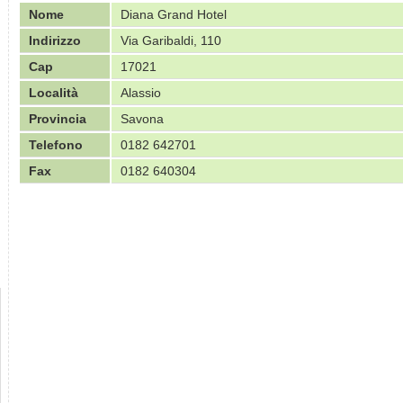
Nome
Diana Grand Hotel
Indirizzo
Via Garibaldi, 110
Cap
17021
Località
Alassio
Provincia
Savona
Telefono
0182 642701
Fax
0182 640304