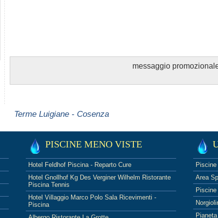
messaggio promozional
Terme Luigiane - Cosenza
PISCINE MENO VISTE
U
Hotel Feldhof Piscina - Reparto Cure
Piscine 
Hotel Gnollhof Kg Des Verginer Wilhelm Ristorante
Area Sp
Piscina Tennis
Piscine
Hotel Villaggio Marco Polo Sala Ricevimenti -
Norgioli
Piscina
Pianeta
Albergo Ristorante La Grotte