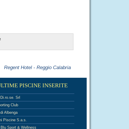
e
Regent Hotel - Reggio Calabria
LTIME PISCINE INSERITE
Di.ro.se. Srl
orting Club
 di Albenga
ni Piscine S.a.s.
 Blu Sport & Wellness