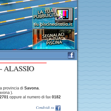
- ALASSIO
a provincia di
Savona
.
avona ).
2701
oppure al numero di fax
0182
Condividi su