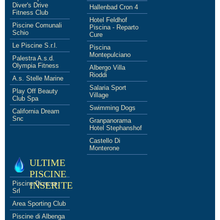
Diver's Drive
Hallenbad Cron 4
Fitness Club
Hotel Feldhof
Piscine Comunali
Piscina - Reparto
Schio
Cure
Le Piscine S.r.l.
Piscina
Montepulciano
Palestra A.s.d.
Olympia Fitness
Albergo Villa
Rioddi
A.s. Stelle Marine
Salaria Sport
Play Off Beauty
Village
Club Spa
Swimming Dogs
California Dream
Snc
Granpanorama
Hotel Stephanshof
Castello Di
Monterone
ULTIME
PISCINE
Piscine Di.ro.se.
INSERITE
Srl
Area Sporting Club
Piscine di Albenga