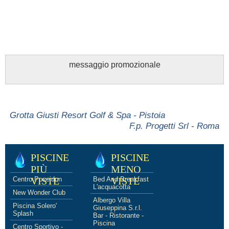
messaggio promozionale
Grotta Giusti Resort Golf & Spa - Pistoia
F.p. Progetti Srl - Roma
PISCINE
PISCINE
PIÙ
MENO
Centro Poseidon
VISTE
Bed And Breakfast
VISTE
L'acquacotta
New Wonder Club
Albergo Villa
Piscina Solero'
Giuseppina S.r.l.
Splash
Bar - Ristorante -
Piscina
Centro Sportivo -