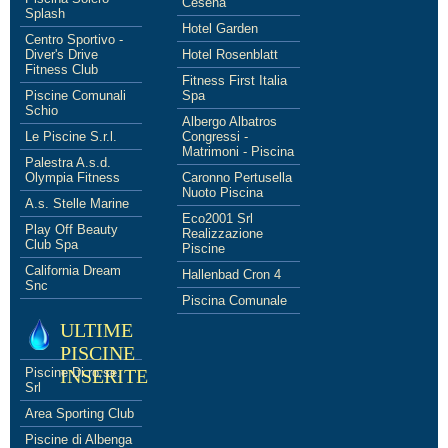
Cesena
Splash
Hotel Garden
Centro Sportivo -
Diver's Drive
Hotel Rosenblatt
Fitness Club
Fitness First Italia
Piscine Comunali
Spa
Schio
Albergo Albatros
Le Piscine S.r.l.
Congressi -
Matrimoni - Piscina
Palestra A.s.d.
Olympia Fitness
Caronno Pertusella
Nuoto Piscina
A.s. Stelle Marine
Eco2001 Srl
Play Off Beauty
Realizzazione
Club Spa
Piscine
California Dream
Hallenbad Cron 4
Snc
Piscina Comunale
ULTIME
PISCINE
Piscine Di.ro.se.
INSERITE
Srl
Area Sporting Club
Piscine di Albenga