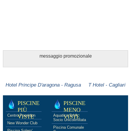
messaggio promozionale
Hotel Principe D'aragona - Ragusa
T Hotel - Cagliari
PISCINE
PISCINE
PIÙ
MENO
Centro Poseidon
VISTE
Aquatica Srl A
VISTE
Socio Unicolimitata
New Wonder Club
Piscina Comunale
Piscina Solero'