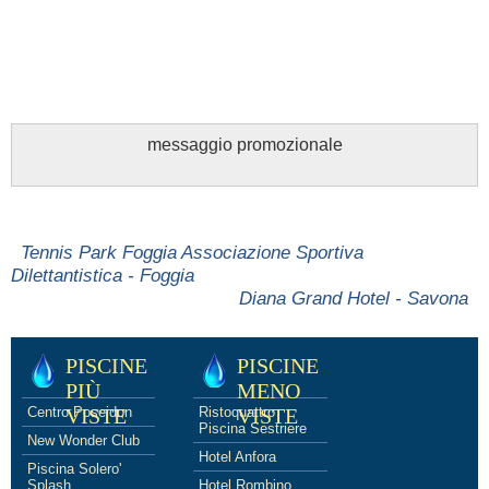
messaggio promozionale
Tennis Park Foggia Associazione Sportiva
Dilettantistica - Foggia
Diana Grand Hotel - Savona
PISCINE
PISCINE
PIÙ
MENO
Centro Poseidon
VISTE
Ristoquattro
VISTE
Piscina Sestriere
New Wonder Club
Hotel Anfora
Piscina Solero'
Splash
Hotel Rombino