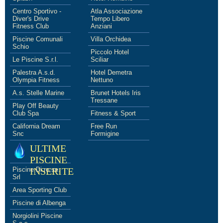
Centro Sportivo -
Atla Associazione
Diver's Drive
Tempo Libero
Fitness Club
Anziani
Piscine Comunali
Villa Orchidea
Schio
Piccolo Hotel
Le Piscine S.r.l.
Sciliar
Palestra A.s.d.
Hotel Demetra
Olympia Fitness
Nettuno
A.s. Stelle Marine
Brunet Hotels Iris
Tressane
Play Off Beauty
Club Spa
Fitness & Sport
California Dream
Free Run
Snc
Formigine
ULTIME
PISCINE
Piscine Di.ro.se.
INSERITE
Srl
Area Sporting Club
Piscine di Albenga
Norgiolini Piscine