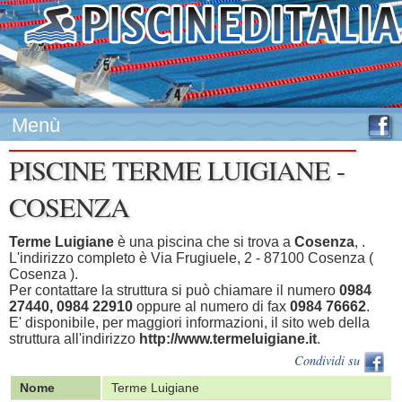
Menù
PISCINE TERME LUIGIANE -
COSENZA
Terme Luigiane
è una piscina che si trova a
Cosenza
, .
L'indirizzo completo è Via Frugiuele, 2 - 87100 Cosenza (
Cosenza ).
Per contattare la struttura si può chiamare il numero
0984
27440, 0984 22910
oppure al numero di fax
0984 76662
.
E' disponibile, per maggiori informazioni, il sito web della
struttura all'indirizzo
http://www.termeluigiane.it
.
Condividi su
Nome
Terme Luigiane